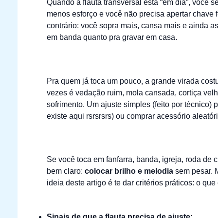
Quando a flauta transversal está “em dia”, você s
menos esforço e você não precisa apertar chave f
contrário: você sopra mais, cansa mais e ainda assi
em banda quanto pra gravar em casa.
Pra quem já toca um pouco, a grande virada cost
vezes é vedação ruim, mola cansada, cortiça velh
sofrimento. Um ajuste simples (feito por técnico)
existe aqui rsrsrsrs) ou comprar acessório aleatóri
Se você toca em fanfarra, banda, igreja, roda de 
bem claro:
colocar brilho e melodia
sem pesar. M
ideia deste artigo é te dar critérios práticos: o q
Sinais de que a flauta precisa de ajuste: