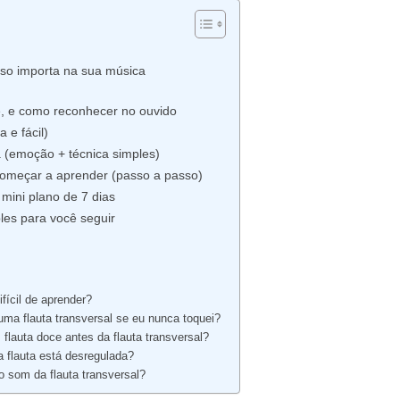
sso importa na sua música
 é, e como reconhecer no ouvido
 e fácil)
a (emoção + técnica simples)
 começar a aprender (passo a passo)
mini plano de 7 dias
mples para você seguir
ifícil de aprender?
uma flauta transversal se eu nunca toquei?
flauta doce antes da flauta transversal?
 flauta está desregulada?
o som da flauta transversal?