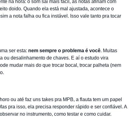
ente na hora: o som sai mais fácil, as notas afinam com
eito doido. Quando ela está mal ajustada, acontece o
m a nota falha ou fica instável. Isso vale tanto pra tocar
uma ser esta:
nem sempre o problema é você
. Muitas
a ou desalinhamento de chaves. E aí o estudo vira
 pode mudar mais do que trocar bocal, trocar palheta (nem
o.
choro ou até faz uns takes pra MPB, a flauta tem um papel
as pra isso, ela precisa responder rápido e ser confiável. A
ue observar no instrumento, como testar e como cuidar.