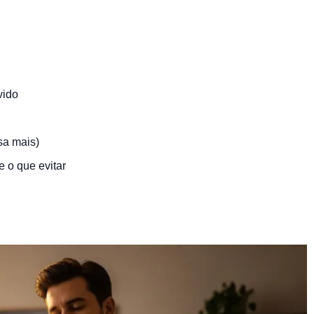
vido
sa mais)
e o que evitar