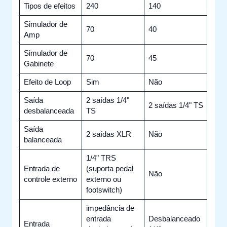
Tipos de efeitos
240
140
Simulador de
70
40
Amp
Simulador de
70
45
Gabinete
Efeito de Loop
Sim
Não
Saída
2 saídas 1/4"
2 saídas 1/4" TS
desbalanceada
TS
Saída
2 saídas XLR
Não
balanceada
1/4" TRS
Entrada de
(suporta pedal
Não
controle externo
externo ou
footswitch)
impedância de
entrada
Desbalanceado
Entrada