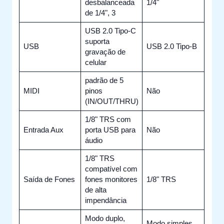
desbalanceada
1/4"
de 1/4", 3
USB 2.0 Tipo-C
suporta
USB
USB 2.0 Tipo-B
gravação de
celular
padrão de 5
MIDI
pinos
Não
(IN/OUT/THRU)
1/8" TRS com
Entrada Aux
porta USB para
Não
áudio
1/8" TRS
compatível com
Saída de Fones
fones monitores
1/8" TRS
de alta
impendância
Modo duplo,
Modo simples,