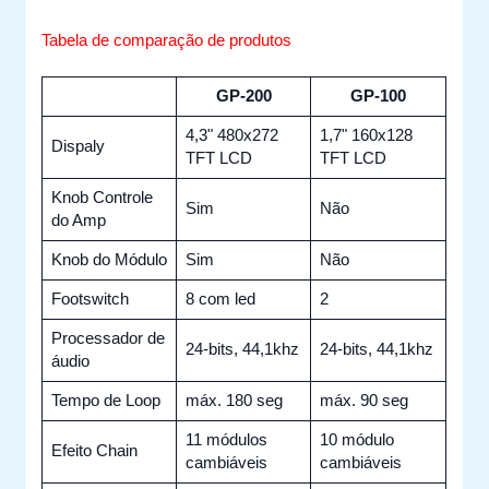
Tabela de comparação de produtos
GP-200
GP-100
4,3" 480x272
1,7" 160x128
Dispaly
TFT LCD
TFT LCD
Knob Controle
Sim
Não
do Amp
Knob do Módulo
Sim
Não
Footswitch
8 com led
2
Processador de
24-bits, 44,1khz
24-bits, 44,1khz
áudio
Tempo de Loop
máx. 180 seg
máx. 90 seg
11 módulos
10 módulo
Efeito Chain
cambiáveis
cambiáveis