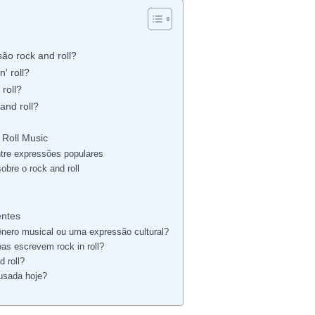
são rock and roll?
' roll?
 roll?
and roll?
 Roll Music
ntre expressões populares
obre o rock and roll
entes
ênero musical ou uma expressão cultural?
as escrevem rock in roll?
 roll?
usada hoje?