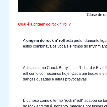
Close de um
Qual é a origem do rock n' roll?
A
origem do rock n' roll
está profundamente liga
estilo combinava os vocais e ritmos do
rhythm an
Artistas como Chuck Berry, Little Richard e Elvi
roll como conhecemos hoje. Cada um trouxe elem
danças ousadas e letras provocativas.
É curioso como o termo “rock n' roll” acabou se t
do rock and roll é, portanto, marcada por fusões c